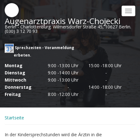
Direkt
zum
Toggl
Inhalt
Augenarztpraxis Warz-Chojecki
navig
Berlin - Charlottenburg. Wilmersdorfer Straße 45, 10627 Berlin.
(030) 3 12 70 93
Sprechzeiten - Voranmeldung
erbeten.
Montag
9:00 -13:00 Uhr
15:00 -18:00 Uhr
Dienstag
9:00 -14:00 Uhr
-
Mittwoch
9:00 -13:00 Uhr
-
Donnerstag
-
14:00 -18:00 Uhr
Freitag
8:00 -12:00 Uhr
-
Startseite
In der Kindersprechstunden wird die Ärztin in die